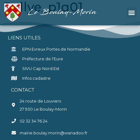
Rallye_p1q01
Le Boulay-Morin
LIENS UTILES
EPN Evreux Portes de Normandie
Préfecture de l'Eure
SIVU Cap Nord Est
Infos cadastre
CONTACT
24 route de Louviers
27 930 Le Boulay-Morin
02 32 34 76 24
mairie.boulay.morin@wanadoo.fr