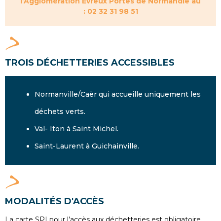
l’Agglomération Evreux Portes de Normandie au
:
02 32 31 98 51
TROIS DÉCHETTERIES ACCESSIBLES
Normanville/Caër qui accueille uniquement les
déchets verts.
Val- Iton à Saint Michel.
Saint-Laurent à Guichainville.
MODALITÉS D'ACCÈS
La carte SPI pour l’accès aux déchetteries est obligatoire.