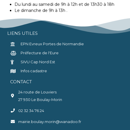
Du lundi au samedi de 9h à 12h et de 13h30 à 18h
Le dimanche de 9h à 13h .
LIENS UTILES
EPN Evreux Portes de Normandie
Préfecture de l'Eure
SIVU Cap Nord Est
Infos cadastre
CONTACT
24 route de Louviers
27 930 Le Boulay-Morin
02 32 34 76 24
mairie.boulay.morin@wanadoo.fr