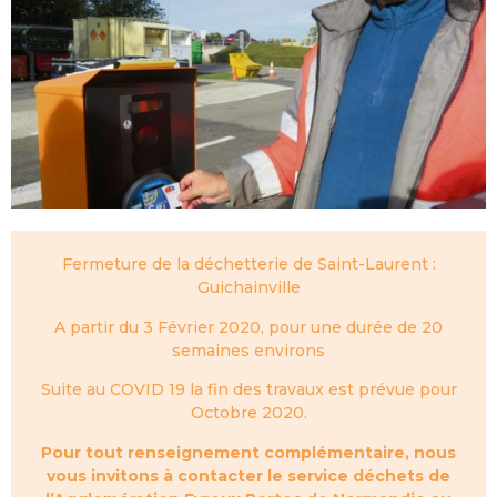
Fermeture de la déchetterie de Saint-Laurent :
Guichainville
A partir du 3 Février 2020, pour une durée de 20
semaines environs
Suite au COVID 19 la fin des travaux est prévue pour
Octobre 2020.
Pour tout renseignement complémentaire, nous
vous invitons à contacter le service déchets de