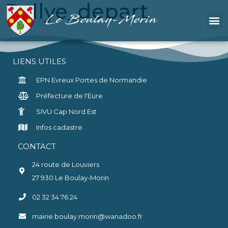
Rallye_depart
Le Boulay-Morin
LIENS UTILES
EPN Evreux Portes de Normandie
Préfecture de l'Eure
SIVU Cap Nord Est
Infos cadastre
CONTACT
24 route de Louviers
27 930 Le Boulay-Morin
02 32 34 76 24
mairie.boulay.morin@wanadoo.fr