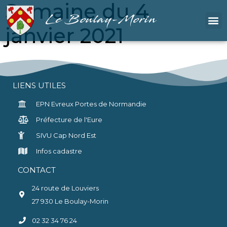
Semaine du 4
Le Boulay-Morin
janvier 2021
LIENS UTILES
EPN Evreux Portes de Normandie
Préfecture de l'Eure
SIVU Cap Nord Est
Infos cadastre
CONTACT
24 route de Louviers
27 930 Le Boulay-Morin
02 32 34 76 24