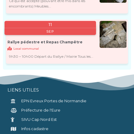
Ce qui est accepté (pouvant être mis dans les
encombrants) Meubles...
11
SEP
Rallye pédestre et Repas Champêtre
Local communal
9h30 – 10h00 Départ du Rallye / Mairie Tous les...
LIENS UTILES
EPN Evreux Portes de Normandie
Préfecture de l'Eure
SIVU Cap Nord Est
Infos cadastre