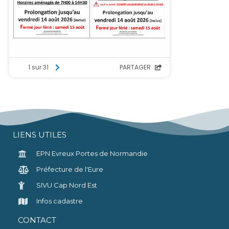
LIENS UTILES
EPN Evreux Portes de Normandie
Préfecture de l'Eure
SIVU Cap Nord Est
Infos cadastre
CONTACT