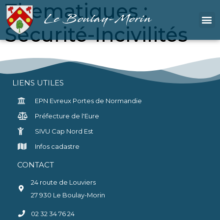
Thematiques :
Le Boulay-Morin
Sécurité-Incivilités
LIENS UTILES
EPN Evreux Portes de Normandie
Préfecture de l'Eure
SIVU Cap Nord Est
Infos cadastre
CONTACT
24 route de Louviers
27 930 Le Boulay-Morin
02 32 34 76 24