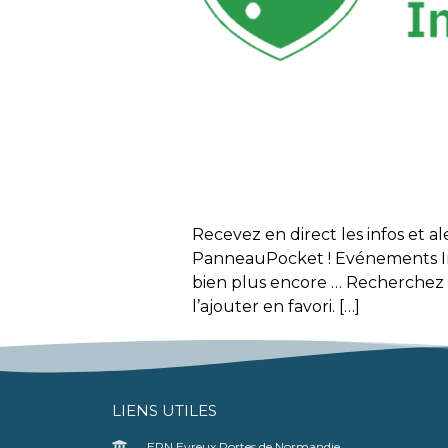
Recevez en direct les infos et a
PanneauPocket ! Evénements Inf
bien plus encore … Recherchez 
l’ajouter en favori. […]
LIENS UTILES
EPN Evreux Portes de Normandie