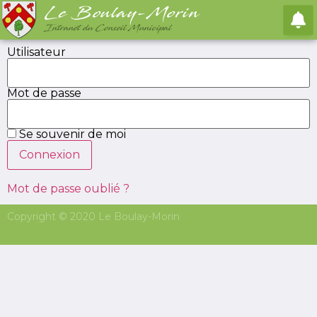
Le Boulay-Morin
Intranet du Conseil Municipal
Utilisateur
Mot de passe
Ajouter un
Se souvenir de moi
signalement
Mot de passe oublié ?
Formulaire de création rapide de signalement
Copyright © 2020 Le Boulay-Morin
Image entête