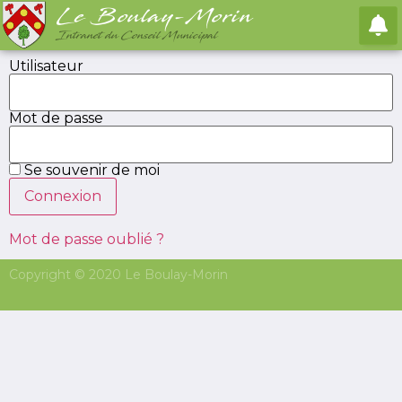
Le Boulay-Morin
Intranet du Conseil Municipal
Utilisateur
Mot de passe
Ajouter un
Se souvenir de moi
signalement
Mot de passe oublié ?
Formulaire de création rapide de signalement
Copyright © 2020 Le Boulay-Morin
Image entête