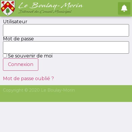
Le Boulay-Morin
Intranet du Conseil Municipal
Utilisateur
Mot de passe
Ajouter un
Se souvenir de moi
signalement
Mot de passe oublié ?
Formulaire de création rapide de signalement
Copyright © 2020 Le Boulay-Morin
Image entête