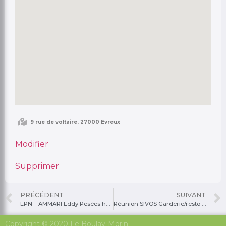
Publier
Annuler
9 rue de voltaire, 27000 Evreux
Modifier
Supprimer
PRÉCÉDENT
SUIVANT
EPN – AMMARI Eddy Pesées hydrants
Réunion SIVOS Garderie/resto scolaire
Copyright © 2020 Le Boulay-Morin