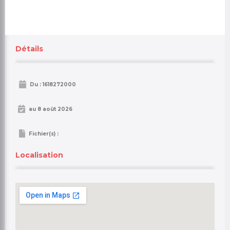
Maximum file size: 7 Mo
Titre
*
Détails
Description
Du : 1618272000
au 8 août 2026
Fichier(s) :
Localisation
Localisation