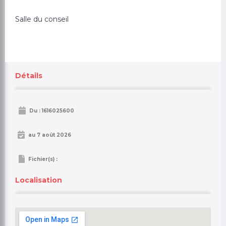
Salle du conseil
Maximum file size: 7 Mo
Titre
*
Détails
Description
Du : 1616025600
au 7 août 2026
Fichier(s) :
Localisation
Localisation