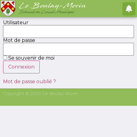
Le Boulay-Morin
Intranet du Conseil Municipal
Utilisateur
Mot de passe
Ajouter un
Se souvenir de moi
signalement
Mot de passe oublié ?
Formulaire de création rapide de signalement
Copyright © 2020 Le Boulay-Morin
Image entête